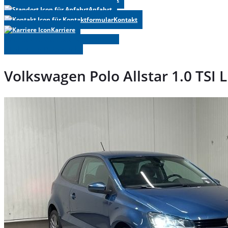
Anfahrt
Kontakt
Karriere
» Zurück zu den Suchergebnissen
» Fahrzeug Detailsuche
Volkswagen Polo Allstar 1.0 TSI