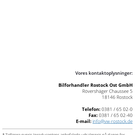
Vores kontaktoplysninger:
Bilforhandler Rostock Ost GmbH
Rövershäger Chaussee 5
18146 Rostock
Telefon:
0381 / 65 02-0
Fax:
0381 / 65 02-40
E-mail:
info@vw-rostock.de
* Tidligere nypris (producentens anbefalede udsalgspris på dagen for