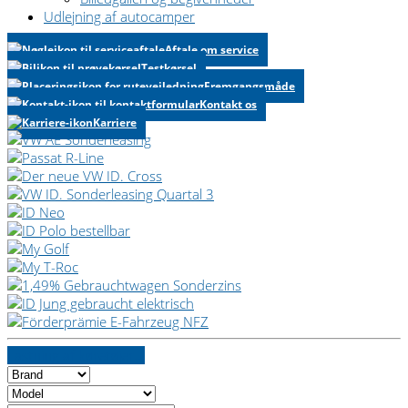
Udlejning af autocamper
Aftale om service
Testkørsel
Fremgangsmåde
Kontakt os
Karriere
Lastning af køretøjer...