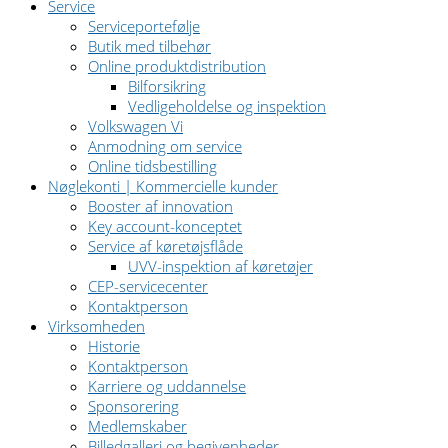
Service
Serviceportefølje
Butik med tilbehør
Online produktdistribution
Bilforsikring
Vedligeholdelse og inspektion
Volkswagen Vi
Anmodning om service
Online tidsbestilling
Nøglekonti | Kommercielle kunder
Booster af innovation
Key account-konceptet
Service af køretøjsflåde
UVV-inspektion af køretøjer
CEP-servicecenter
Kontaktperson
Virksomheden
Historie
Kontaktperson
Karriere og uddannelse
Sponsorering
Medlemskaber
Billedgalleri og begivenheder