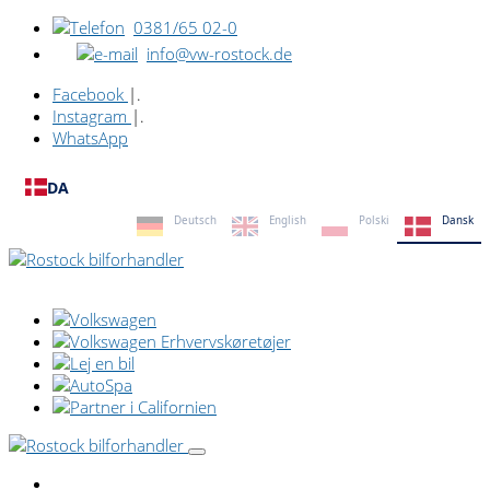
0381/65 02-0
info@vw-rostock.de
Facebook
|.
Instagram
|.
WhatsApp
DA
Deutsch
English
Polski
Dansk