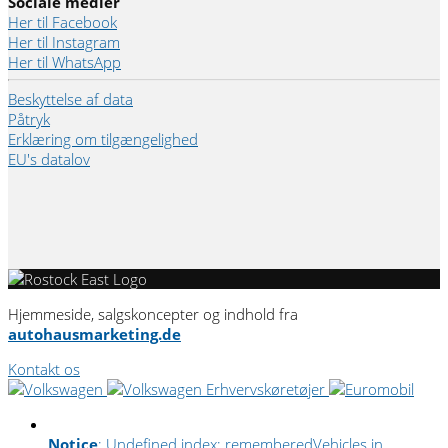
Sociale medier
Her til Facebook
Her til Instagram
Her til WhatsApp
Beskyttelse af data
Påtryk
Erklæring om tilgængelighed
EU's datalov
Hjemmeside, salgskoncepter og indhold fra
autohausmarketing.de
Kontakt os
Notice
: Undefined index: rememberedVehicles in