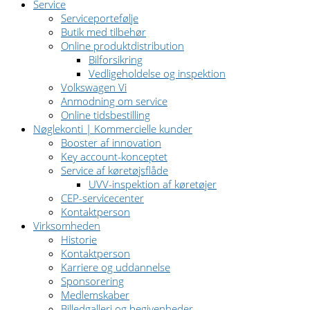
Service
Serviceportefølje
Butik med tilbehør
Online produktdistribution
Bilforsikring
Vedligeholdelse og inspektion
Volkswagen Vi
Anmodning om service
Online tidsbestilling
Nøglekonti | Kommercielle kunder
Booster af innovation
Key account-konceptet
Service af køretøjsflåde
UVV-inspektion af køretøjer
CEP-servicecenter
Kontaktperson
Virksomheden
Historie
Kontaktperson
Karriere og uddannelse
Sponsorering
Medlemskaber
Billedgalleri og begivenheder