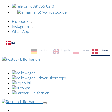
0381/65 02-0
info@vw-rostock.de
Facebook
|.
Instagram
|.
WhatsApp
DA
Deutsch
English
Polski
Dansk