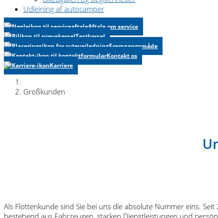
Udlejning af autocamper
Aftale om service
Testkørsel
Fremgangsmåde
Kontakt os
Karriere
Großkunden
Un
Als Flottenkunde sind Sie bei uns die absolute Nummer eins. Seit
bestehend aus Fahrzeugen, starken Dienstleistungen und persön