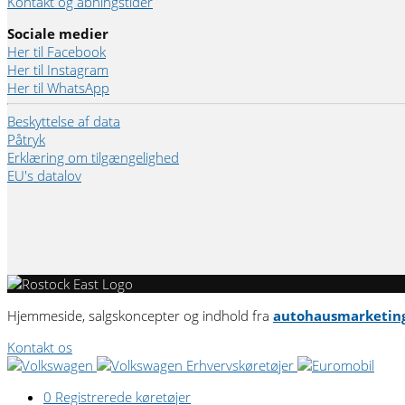
Kontakt og åbningstider
Sociale medier
Her til Facebook
Her til Instagram
Her til WhatsApp
Beskyttelse af data
Påtryk
Erklæring om tilgængelighed
EU's datalov
Hjemmeside, salgskoncepter og indhold fra
autohausmarketin
Kontakt os
0
Registrerede køretøjer