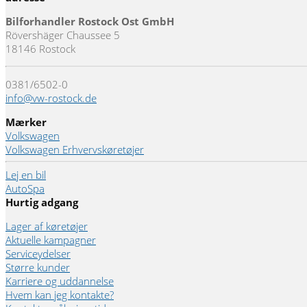
Bilforhandler Rostock Ost GmbH
Rövershäger Chaussee 5
18146 Rostock
0381/6502-0
info@vw-rostock.de
Mærker
Volkswagen
Volkswagen Erhvervskøretøjer
Lej en bil
AutoSpa
Hurtig adgang
Lager af køretøjer
Aktuelle kampagner
Serviceydelser
Større kunder
Karriere og uddannelse
Hvem kan jeg kontakte?