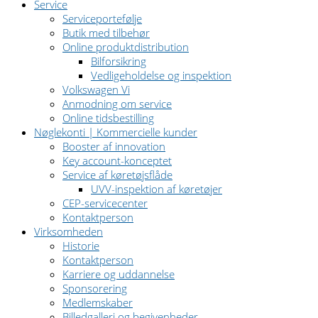
Service
Serviceportefølje
Butik med tilbehør
Online produktdistribution
Bilforsikring
Vedligeholdelse og inspektion
Volkswagen Vi
Anmodning om service
Online tidsbestilling
Nøglekonti | Kommercielle kunder
Booster af innovation
Key account-konceptet
Service af køretøjsflåde
UVV-inspektion af køretøjer
CEP-servicecenter
Kontaktperson
Virksomheden
Historie
Kontaktperson
Karriere og uddannelse
Sponsorering
Medlemskaber
Billedgalleri og begivenheder