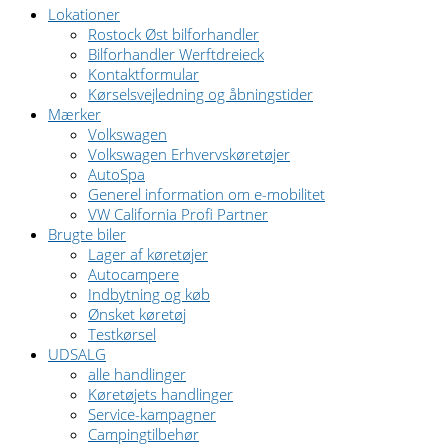
Lokationer
Rostock Øst bilforhandler
Bilforhandler Werftdreieck
Kontaktformular
Kørselsvejledning og åbningstider
Mærker
Volkswagen
Volkswagen Erhvervskøretøjer
AutoSpa
Generel information om e-mobilitet
VW California Profi Partner
Brugte biler
Lager af køretøjer
Autocampere
Indbytning og køb
Ønsket køretøj
Testkørsel
UDSALG
alle handlinger
Køretøjets handlinger
Service-kampagner
Campingtilbehør