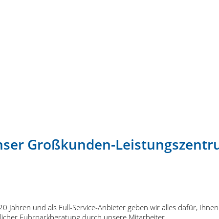
ser Großkunden-Leistungszent
 20 Jahren und als Full-Service-Anbieter geben wir alles dafür, Ih
licher Fuhrparkberatung durch unsere Mitarbeiter.