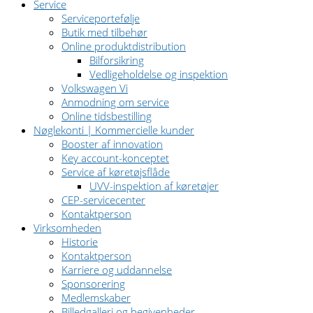
Service
Serviceportefølje
Butik med tilbehør
Online produktdistribution
Bilforsikring
Vedligeholdelse og inspektion
Volkswagen Vi
Anmodning om service
Online tidsbestilling
Nøglekonti | Kommercielle kunder
Booster af innovation
Key account-konceptet
Service af køretøjsflåde
UVV-inspektion af køretøjer
CEP-servicecenter
Kontaktperson
Virksomheden
Historie
Kontaktperson
Karriere og uddannelse
Sponsorering
Medlemskaber
Billedgalleri og begivenheder