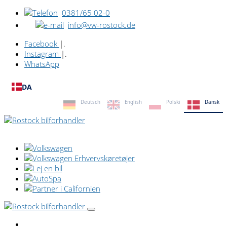
0381/65 02-0
info@vw-rostock.de
Facebook
|.
Instagram
|.
WhatsApp
DA
Deutsch
English
Polski
Dansk