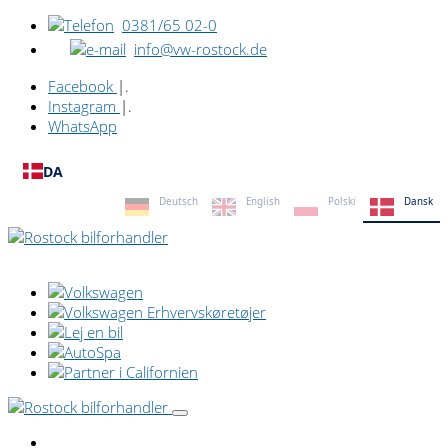
0381/65 02-0
info@vw-rostock.de
Facebook
|.
Instagram
|.
WhatsApp
DA
Deutsch
English
Polski
Dansk