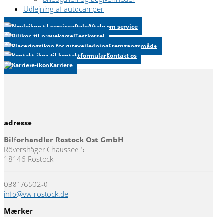
Udlejning af autocamper
Aftale om service
Testkørsel
Fremgangsmåde
Kontakt os
Karriere
adresse
Bilforhandler Rostock Ost GmbH
Rövershäger Chaussee 5
18146 Rostock
0381/6502-0
info@vw-rostock.de
Mærker