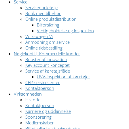
Service
Serviceportefølje
Butik med tilbehør
Online produktdistribution
Bilforsikring
Vedligeholdelse og inspektion
Volkswagen Vi
Anmodning om service
Online tidsbestilling
Nøglekonti | Kommercielle kunder
Booster af innovation
Key account-konceptet
Service af køretøjsflåde
UVV-inspektion af køretøjer
CEP-servicecenter
Kontaktperson
Virksomheden
Historie
Kontaktperson
Karriere og uddannelse
Sponsorering
Medlemskaber
Billedgalleri og begivenheder