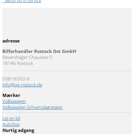
" Bestil tid til service
adresse
Bilforhandler Rostock Ost GmbH
Rövershäger Chaussee 5
18146 Rostock
0381/6502-0
info@vw-rostock.de
Mærker
Volkswagen
Volkswagen Erhvervskøretøjer
Lej en bil
AutoSpa
Hurtig adgang