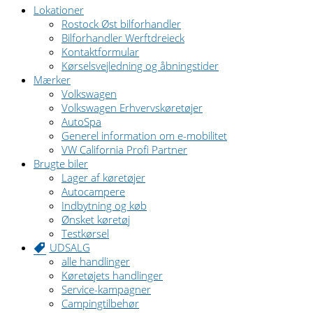
Lokationer
Rostock Øst bilforhandler
Bilforhandler Werftdreieck
Kontaktformular
Kørselsvejledning og åbningstider
Mærker
Volkswagen
Volkswagen Erhvervskøretøjer
AutoSpa
Generel information om e-mobilitet
VW California Profi Partner
Brugte biler
Lager af køretøjer
Autocampere
Indbytning og køb
Ønsket køretøj
Testkørsel
UDSALG
alle handlinger
Køretøjets handlinger
Service-kampagner
Campingtilbehør