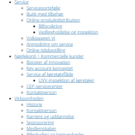
Service
Serviceportefølje
Butik med tilbehør
Online produktdistribution
Bilforsikring
Vedligeholdelse og inspektion
Volkswagen Vi
Anmodning om service
Online tidsbestilling
Nøglekonti | Kommercielle kunder
Booster af innovation
Key account-konceptet
Service af køretøjsflåde
UVV-inspektion af køretøjer
CEP-servicecenter
Kontaktperson
Virksomheden
Historie
Kontaktperson
Karriere og uddannelse
Sponsorering
Medlemskaber
Billedgalleri og begivenheder