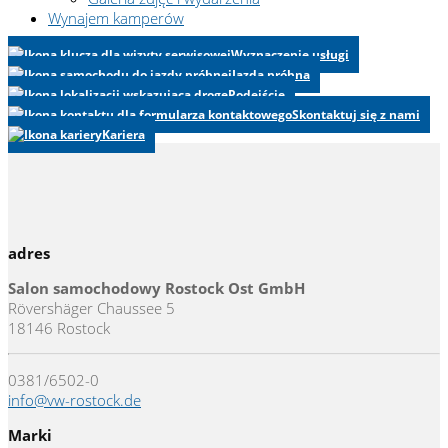
Wynajem kamperów
Wyznaczenie usługi
Jazda próbna
Podejście
Skontaktuj się z nami
Kariera
adres
Salon samochodowy Rostock Ost GmbH
Rövershäger Chaussee 5
18146 Rostock
0381/6502-0
info@vw-rostock.de
Marki