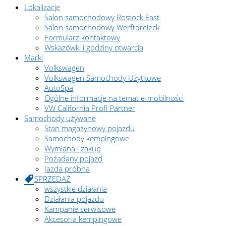
Lokalizacje
Salon samochodowy Rostock East
Salon samochodowy Werftdreieck
Formularz kontaktowy
Wskazówki i godziny otwarcia
Marki
Volkswagen
Volkswagen Samochody Użytkowe
AutoSpa
Ogólne informacje na temat e-mobilności
VW California Profi Partner
Samochody używane
Stan magazynowy pojazdu
Samochody kempingowe
Wymiana i zakup
Pożądany pojazd
Jazda próbna
SPRZEDAŻ
wszystkie działania
Działania pojazdu
Kampanie serwisowe
Akcesoria kempingowe