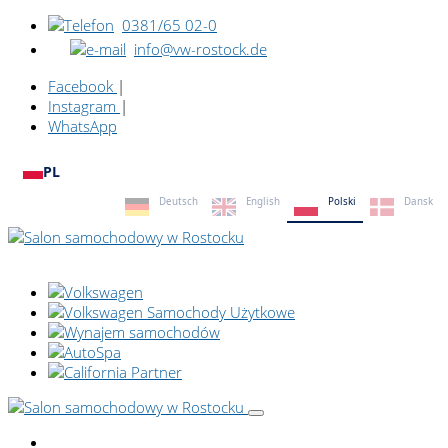
0381/65 02-0
info@vw-rostock.de
Facebook
|
Instagram
|
WhatsApp
PL
Deutsch
English
Polski
Dansk