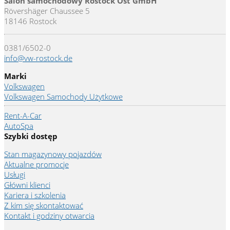
Salon samochodowy Rostock Ost GmbH
Rövershäger Chaussee 5
18146 Rostock
0381/6502-0
info@vw-rostock.de
Marki
Volkswagen
Volkswagen Samochody Użytkowe
Rent-A-Car
AutoSpa
Szybki dostęp
Stan magazynowy pojazdów
Aktualne promocje
Usługi
Główni klienci
Kariera i szkolenia
Z kim się skontaktować
Kontakt i godziny otwarcia