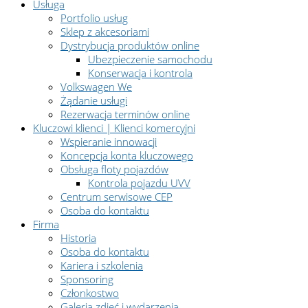
Usługa
Portfolio usług
Sklep z akcesoriami
Dystrybucja produktów online
Ubezpieczenie samochodu
Konserwacja i kontrola
Volkswagen We
Żądanie usługi
Rezerwacja terminów online
Kluczowi klienci | Klienci komercyjni
Wspieranie innowacji
Koncepcja konta kluczowego
Obsługa floty pojazdów
Kontrola pojazdu UVV
Centrum serwisowe CEP
Osoba do kontaktu
Firma
Historia
Osoba do kontaktu
Kariera i szkolenia
Sponsoring
Członkostwo
Galeria zdjęć i wydarzenia