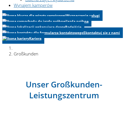
Wynajem kamperów
Wyznaczenie usługi
Jazda próbna
Podejście
Skontaktuj się z nami
Kariera
Großkunden
Unser Großkunden-
Leistungszentrum