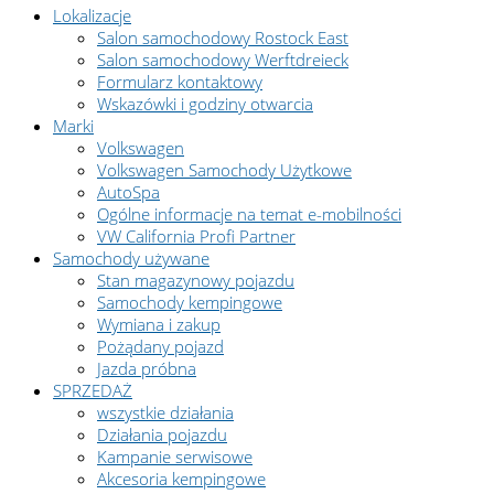
Lokalizacje
Salon samochodowy Rostock East
Salon samochodowy Werftdreieck
Formularz kontaktowy
Wskazówki i godziny otwarcia
Marki
Volkswagen
Volkswagen Samochody Użytkowe
AutoSpa
Ogólne informacje na temat e-mobilności
VW California Profi Partner
Samochody używane
Stan magazynowy pojazdu
Samochody kempingowe
Wymiana i zakup
Pożądany pojazd
Jazda próbna
SPRZEDAŻ
wszystkie działania
Działania pojazdu
Kampanie serwisowe
Akcesoria kempingowe