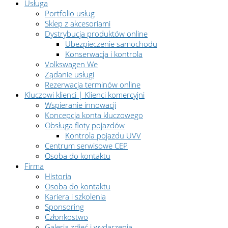
Usługa
Portfolio usług
Sklep z akcesoriami
Dystrybucja produktów online
Ubezpieczenie samochodu
Konserwacja i kontrola
Volkswagen We
Żądanie usługi
Rezerwacja terminów online
Kluczowi klienci | Klienci komercyjni
Wspieranie innowacji
Koncepcja konta kluczowego
Obsługa floty pojazdów
Kontrola pojazdu UVV
Centrum serwisowe CEP
Osoba do kontaktu
Firma
Historia
Osoba do kontaktu
Kariera i szkolenia
Sponsoring
Członkostwo
Galeria zdjęć i wydarzenia