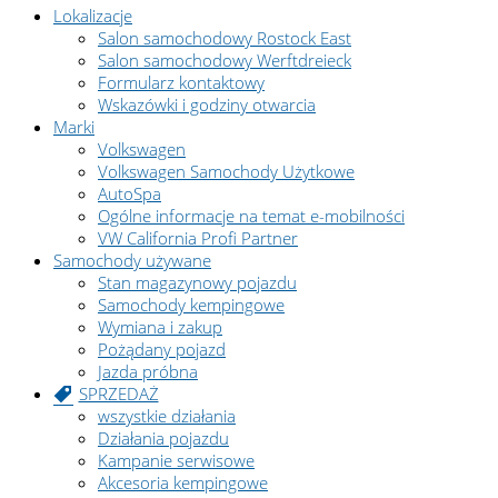
Lokalizacje
Salon samochodowy Rostock East
Salon samochodowy Werftdreieck
Formularz kontaktowy
Wskazówki i godziny otwarcia
Marki
Volkswagen
Volkswagen Samochody Użytkowe
AutoSpa
Ogólne informacje na temat e-mobilności
VW California Profi Partner
Samochody używane
Stan magazynowy pojazdu
Samochody kempingowe
Wymiana i zakup
Pożądany pojazd
Jazda próbna
SPRZEDAŻ
wszystkie działania
Działania pojazdu
Kampanie serwisowe
Akcesoria kempingowe