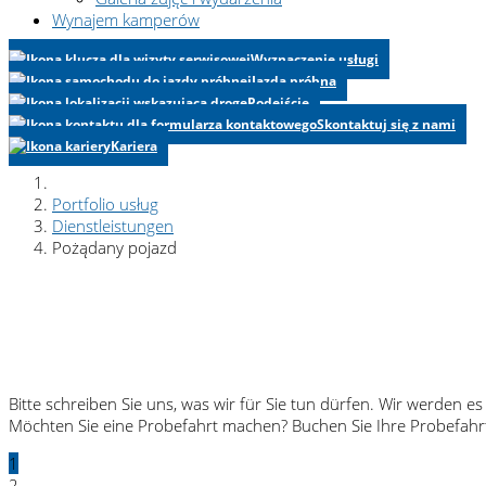
Wynajem kamperów
Wyznaczenie usługi
Jazda próbna
Podejście
Skontaktuj się z nami
Kariera
Portfolio usług
Dienstleistungen
Pożądany pojazd
Bitte schreiben Sie uns, was wir für Sie tun dürfen. Wir werden 
Möchten Sie eine Probefahrt machen? Buchen Sie Ihre Probefahrt 
1
2