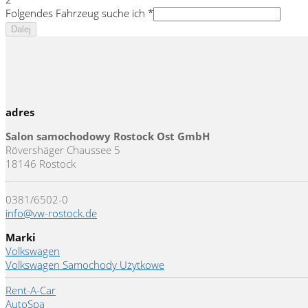
Folgendes Fahrzeug suche ich
*
Dalej
adres
Salon samochodowy Rostock Ost GmbH
Rövershäger Chaussee 5
18146 Rostock
0381/6502-0
info@vw-rostock.de
Marki
Volkswagen
Volkswagen Samochody Użytkowe
Rent-A-Car
AutoSpa