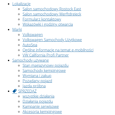
Lokalizacje
Salon samochodowy Rostock East
Salon samochodowy Werftdreieck
Formularz kontaktowy
Wskazówki i godziny otwarcia
Marki
Volkswagen
Volkswagen Samochody Użytkowe
AutoSpa
Ogólne informacje na temat e-mobilności
VW California Profi Partner
Samochody używane
Stan magazynowy pojazdu
Samochody kempingowe
Wymiana i zakup
Pożądany pojazd
Jazda próbna
SPRZEDAŻ
wszystkie działania
Działania pojazdu
Kampanie serwisowe
Akcesoria kempingowe