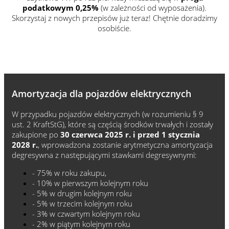
podatkowym 0,25%
(w zależności od wyposażenia).
Skorzystaj z nowych przepisów już teraz! Chętnie doradzimy
osobiście.
Amortyzacja dla pojazdów elektrycznych
W przypadku pojazdów elektrycznych (w rozumieniu § 9
ust. 2 KraftStG), które są częścią środków trwałych i zostały
zakupione po
30 czerwca 2025 r. i przed 1 stycznia
2028 r.
, wprowadzona zostanie arytmetyczna amortyzacja
degresywna z następującymi stawkami degresywnymi:
- 75% w roku zakupu,
- 10% w pierwszym kolejnym roku
- 5% w drugim kolejnym roku
- 5% w trzecim kolejnym roku
- 3% w czwartym kolejnym roku
- 2% w piątym kolejnym roku