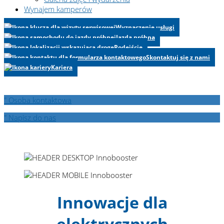
Wynajem kamperów
Wyznaczenie usługi
Jazda próbna
Podejście
Skontaktuj się z nami
Kariera
" Osoba kontaktowa
" Napisz do nas
Innowacje dla
elektrycznych