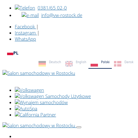
0381/65 02-0
info@vw-rostock.de
Facebook
|
Instagram
|
WhatsApp
PL
Deutsch
English
Polski
Dansk