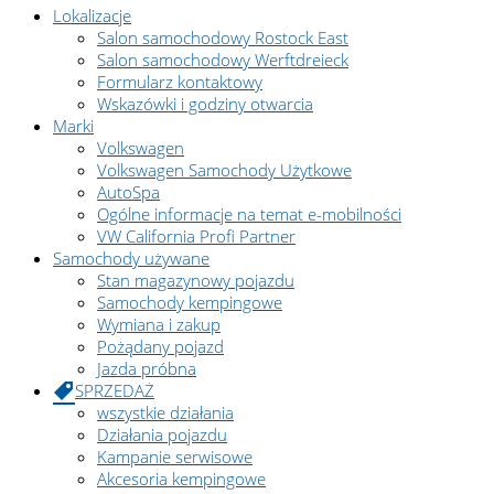
Lokalizacje
Salon samochodowy Rostock East
Salon samochodowy Werftdreieck
Formularz kontaktowy
Wskazówki i godziny otwarcia
Marki
Volkswagen
Volkswagen Samochody Użytkowe
AutoSpa
Ogólne informacje na temat e-mobilności
VW California Profi Partner
Samochody używane
Stan magazynowy pojazdu
Samochody kempingowe
Wymiana i zakup
Pożądany pojazd
Jazda próbna
SPRZEDAŻ
wszystkie działania
Działania pojazdu
Kampanie serwisowe
Akcesoria kempingowe