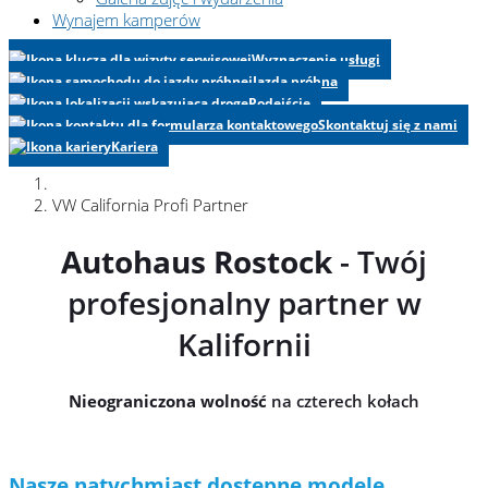
Wynajem kamperów
Wyznaczenie usługi
Jazda próbna
Podejście
Skontaktuj się z nami
Kariera
VW California Profi Partner
Autohaus Rostock
- Twój
profesjonalny partner w
Kalifornii
Nieograniczona wolność
na czterech kołach
Nasze natychmiast dostępne modele