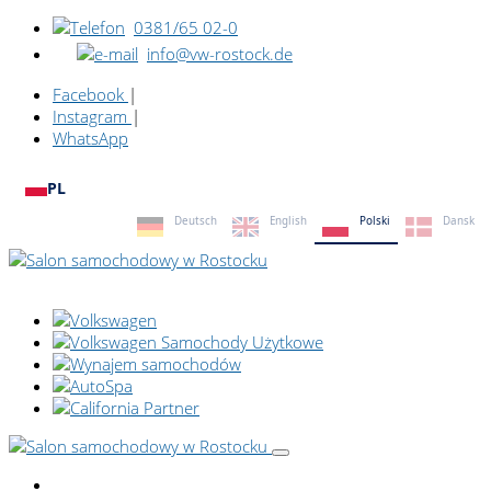
0381/65 02-0
info@vw-rostock.de
Facebook
|
Instagram
|
WhatsApp
PL
Deutsch
English
Polski
Dansk