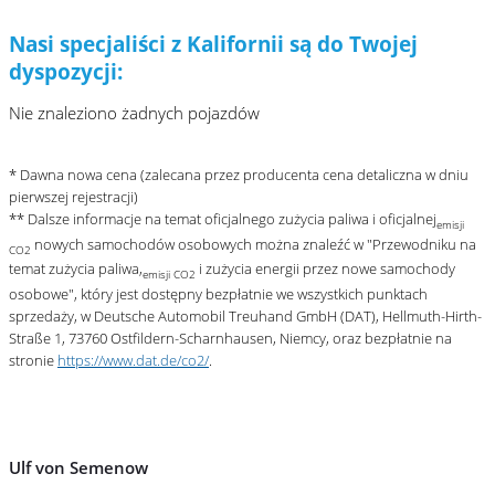
Nasi specjaliści z Kalifornii są do Twojej
dyspozycji:
Nie znaleziono żadnych pojazdów
* Dawna nowa cena (zalecana przez producenta cena detaliczna w dniu
pierwszej rejestracji)
** Dalsze informacje na temat oficjalnego zużycia paliwa i oficjalnej
emisji
nowych samochodów osobowych można znaleźć w "Przewodniku na
CO2
temat zużycia paliwa,
i zużycia energii przez nowe samochody
emisji CO2
osobowe", który jest dostępny bezpłatnie we wszystkich punktach
sprzedaży, w Deutsche Automobil Treuhand GmbH (DAT), Hellmuth-Hirth-
Straße 1, 73760 Ostfildern-Scharnhausen, Niemcy, oraz bezpłatnie na
stronie
https://www.dat.de/co2/
.
Ulf von Semenow