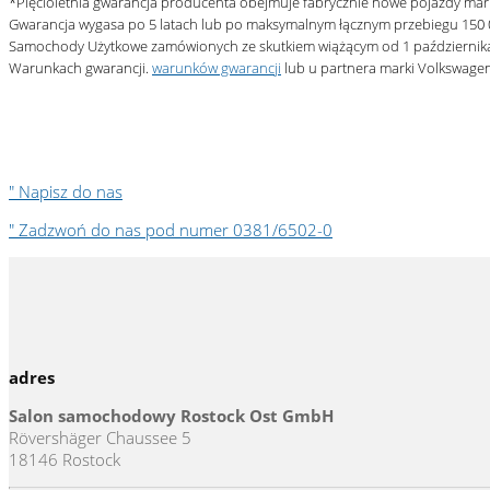
*Pięcioletnia gwarancja producenta obejmuje fabrycznie nowe pojazdy mar
Gwarancja wygasa po 5 latach lub po maksymalnym łącznym przebiegu 150 000
Samochody Użytkowe
zamówionych ze skutkiem wiążącym od 1 października
Warunkach gwarancji.
warunków gwarancji
lub u partnera marki
Volkswage
" Napisz do nas
" Zadzwoń do nas pod numer 0381/6502-0
adres
Salon samochodowy Rostock Ost GmbH
Rövershäger Chaussee 5
18146 Rostock