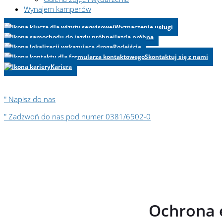
Wynajem kamperów
Wyznaczenie usługi
Jazda próbna
Podejście
Skontaktuj się z nami
Kariera
" Napisz do nas
" Zadzwoń do nas pod numer 0381/6502-0
Ochrona 