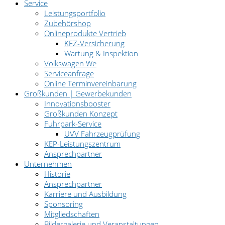
Service
Leistungsportfolio
Zubehörshop
Onlineprodukte Vertrieb
KFZ-Versicherung
Wartung & Inspektion
Volkswagen We
Serviceanfrage
Online Terminvereinbarung
Großkunden | Gewerbekunden
Innovationsbooster
Großkunden Konzept
Fuhrpark-Service
UVV Fahrzeugprüfung
KEP-Leistungszentrum
Ansprechpartner
Unternehmen
Historie
Ansprechpartner
Karriere und Ausbildung
Sponsoring
Mitgliedschaften
Bildergalerie und Veranstaltungen