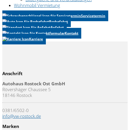
Wohnmobil Vermietung
Servicetermin
Probefahrt
Anfahrt
Kontakt
Karriere
Anschrift
Autohaus Rostock Ost GmbH
Rövershäger Chaussee 5
18146 Rostock
0381/6502-0
info@vw-rostock.de
Marken