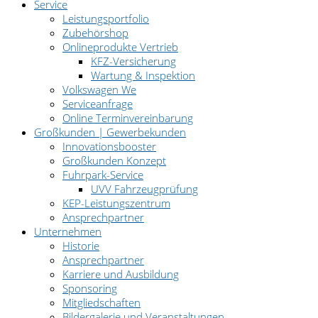
Service
Leistungsportfolio
Zubehörshop
Onlineprodukte Vertrieb
KFZ-Versicherung
Wartung & Inspektion
Volkswagen We
Serviceanfrage
Online Terminvereinbarung
Großkunden | Gewerbekunden
Innovationsbooster
Großkunden Konzept
Fuhrpark-Service
UVV Fahrzeugprüfung
KEP-Leistungszentrum
Ansprechpartner
Unternehmen
Historie
Ansprechpartner
Karriere und Ausbildung
Sponsoring
Mitgliedschaften
Bildergalerie und Veranstaltungen