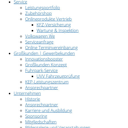
Service
Leistungsportfolio
Zubehörshop
Onlineprodukte Vertrieb
KFZ-Versicherung
Wartung & Inspektion
Volkswagen We
Serviceanfrage
Online Terminvereinbarung
Großkunden | Gewerbekunden
Innovationsbooster
Großkunden Konzept
Fuhrpark-Service
UVV Fahrzeugprüfung
KEP-Leistungszentrum
Ansprechpartner
Unternehmen
Historie
Ansprechpartner
Karriere und Ausbildung
Sponsoring
Mitgliedschaften
Bildergalerie und Veranstaltungen