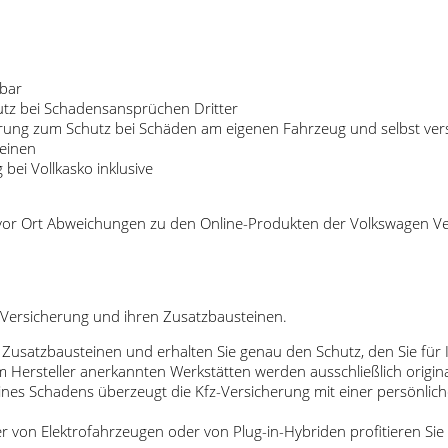
ßbar
hutz bei Schadensansprüchen Dritter
icherung zum Schutz bei Schäden am eigenen Fahrzeug und selbst v
teinen
ei Vollkasko inklusive
 vor Ort Abweichungen zu den Online-Produkten der Volkswagen Ve
Versicherung und ihren Zusatzbausteinen.
 Zusatzbausteinen und erhalten Sie genau den Schutz, den Sie für
 Hersteller anerkannten Werkstätten werden ausschließlich original
 eines Schadens überzeugt die Kfz-Versicherung mit einer persönli
rer von Elektrofahrzeugen oder von Plug-in-Hybriden profitieren Si