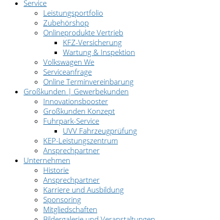
Service
Leistungsportfolio
Zubehörshop
Onlineprodukte Vertrieb
KFZ-Versicherung
Wartung & Inspektion
Volkswagen We
Serviceanfrage
Online Terminvereinbarung
Großkunden | Gewerbekunden
Innovationsbooster
Großkunden Konzept
Fuhrpark-Service
UVV Fahrzeugprüfung
KEP-Leistungszentrum
Ansprechpartner
Unternehmen
Historie
Ansprechpartner
Karriere und Ausbildung
Sponsoring
Mitgliedschaften
Bildergalerie und Veranstaltungen