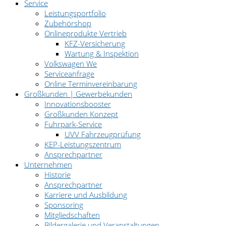
Service
Leistungsportfolio
Zubehörshop
Onlineprodukte Vertrieb
KFZ-Versicherung
Wartung & Inspektion
Volkswagen We
Serviceanfrage
Online Terminvereinbarung
Großkunden | Gewerbekunden
Innovationsbooster
Großkunden Konzept
Fuhrpark-Service
UVV Fahrzeugprüfung
KEP-Leistungszentrum
Ansprechpartner
Unternehmen
Historie
Ansprechpartner
Karriere und Ausbildung
Sponsoring
Mitgliedschaften
Bildergalerie und Veranstaltungen