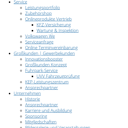
Service
Leistungsportfolio
Zubehörshop
Onlineprodukte Vertrieb
KFZ-Versicherung
Wartung & Inspektion
Volkswagen We
Serviceanfrage
Online Terminvereinbarung
Großkunden | Gewerbekunden
Innovationsbooster
Großkunden Konzept
Fuhrpark-Service
UVV Fahrzeugprüfung
KEP-Leistungszentrum
Ansprechpartner
Unternehmen
Historie
Ansprechpartner
Karriere und Ausbildung
Sponsoring
Mitgliedschaften
Bildergalerie und Veranstaltungen