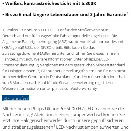
•
Weißes, kontrastreiches Licht mit 5.800K
3
•
Bis zu 6 mal längere Lebensdauer und 3 Jahre Garantie
1)
Philips UltinonPro6000 H7-LED ist für den Straßenverkehr in
Deutschland nur für ausgewählte Fahrzeugmodelle zugelassen. Die
Allgemeine Bauartgenehmigung (ABG) wurde vom Kraftfahrbundesamt
(KBA) gemäß §22a der StVZO erteilt. Bitte laden Sie das
Zulassungsdokument (ABG) herunter und führen Sie dieses in Ihrem
Fahrzeug mit sich. Weitere Informationen unter philips.de/LED-
Strassenzulassung.
2)
Verglichen mit dem gesetzlichen Mindeststandard
für Halogenlampen.
3)
Gilt nur bei Herstellungsfehlern und für den nicht-
kommerziellen Gebrauch in Deutschland. Kunden müssen sich innerhalb
von 3 Monaten nach Kauf für die Garantieerweiterung registrieren.
Weitere Informationen unter philips.com/auto-warranty.
Jetzt anrufen!
Mit der neuen Philips UltinonPro6000 H7-LED machen Sie die
Nacht zum Tag! Allein durch einen Lampenwechsel können Sie
jetzt ihre Halogenscheinwerfer durch unsere geprüft sicheren
1
und straßenzugelassenen
LED-Nachrüstlampen aufwerten und