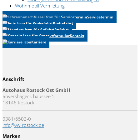
Wohnmobil Vermietung
Servicetermin
Probefahrt
Anfahrt
Kontakt
Karriere
Anschrift
Autohaus Rostock Ost GmbH
Rövershäger Chaussee 5
18146 Rostock
0381/6502-0
info@vw-rostock.de
Marken