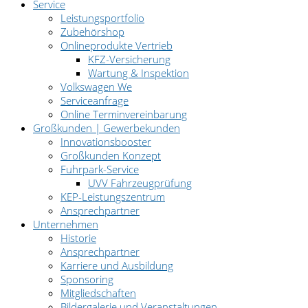
Service
Leistungsportfolio
Zubehörshop
Onlineprodukte Vertrieb
KFZ-Versicherung
Wartung & Inspektion
Volkswagen We
Serviceanfrage
Online Terminvereinbarung
Großkunden | Gewerbekunden
Innovationsbooster
Großkunden Konzept
Fuhrpark-Service
UVV Fahrzeugprüfung
KEP-Leistungszentrum
Ansprechpartner
Unternehmen
Historie
Ansprechpartner
Karriere und Ausbildung
Sponsoring
Mitgliedschaften
Bildergalerie und Veranstaltungen