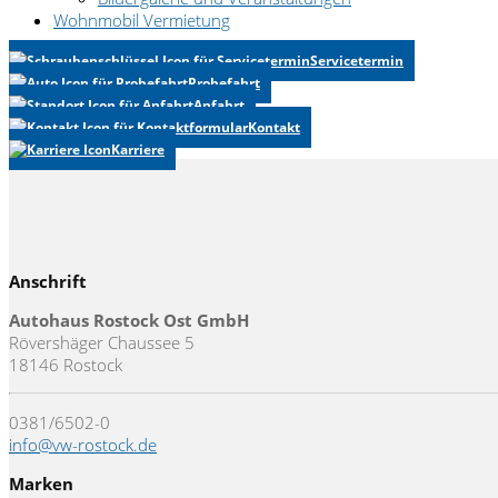
Wohnmobil Vermietung
Servicetermin
Probefahrt
Anfahrt
Kontakt
Karriere
Anschrift
Autohaus Rostock Ost GmbH
Rövershäger Chaussee 5
18146 Rostock
0381/6502-0
info@vw-rostock.de
Marken