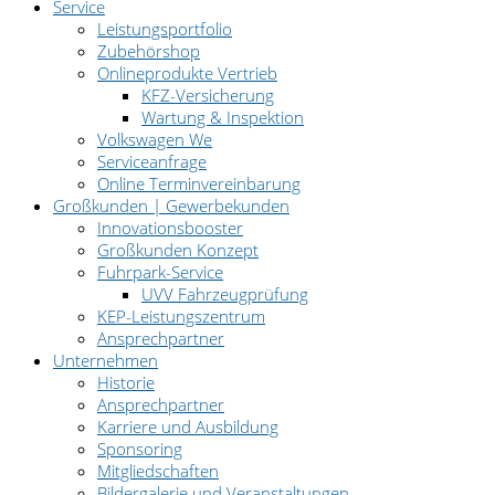
Service
Leistungsportfolio
Zubehörshop
Onlineprodukte Vertrieb
KFZ-Versicherung
Wartung & Inspektion
Volkswagen We
Serviceanfrage
Online Terminvereinbarung
Großkunden | Gewerbekunden
Innovationsbooster
Großkunden Konzept
Fuhrpark-Service
UVV Fahrzeugprüfung
KEP-Leistungszentrum
Ansprechpartner
Unternehmen
Historie
Ansprechpartner
Karriere und Ausbildung
Sponsoring
Mitgliedschaften
Bildergalerie und Veranstaltungen