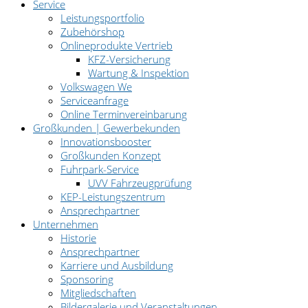
Service
Leistungsportfolio
Zubehörshop
Onlineprodukte Vertrieb
KFZ-Versicherung
Wartung & Inspektion
Volkswagen We
Serviceanfrage
Online Terminvereinbarung
Großkunden | Gewerbekunden
Innovationsbooster
Großkunden Konzept
Fuhrpark-Service
UVV Fahrzeugprüfung
KEP-Leistungszentrum
Ansprechpartner
Unternehmen
Historie
Ansprechpartner
Karriere und Ausbildung
Sponsoring
Mitgliedschaften
Bildergalerie und Veranstaltungen