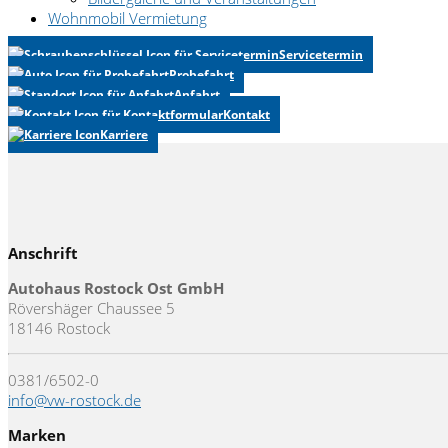
Wohnmobil Vermietung
Servicetermin
Probefahrt
Anfahrt
Kontakt
Karriere
Anschrift
Autohaus Rostock Ost GmbH
Rövershäger Chaussee 5
18146 Rostock
0381/6502-0
info@vw-rostock.de
Marken