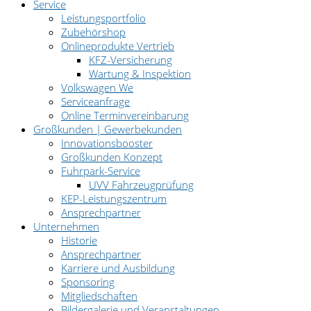
Service
Leistungsportfolio
Zubehörshop
Onlineprodukte Vertrieb
KFZ-Versicherung
Wartung & Inspektion
Volkswagen We
Serviceanfrage
Online Terminvereinbarung
Großkunden | Gewerbekunden
Innovationsbooster
Großkunden Konzept
Fuhrpark-Service
UVV Fahrzeugprüfung
KEP-Leistungszentrum
Ansprechpartner
Unternehmen
Historie
Ansprechpartner
Karriere und Ausbildung
Sponsoring
Mitgliedschaften
Bildergalerie und Veranstaltungen