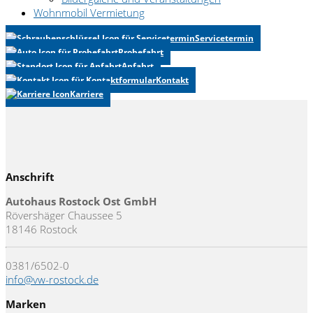
Wohnmobil Vermietung
Servicetermin
Probefahrt
Anfahrt
Kontakt
Karriere
Anschrift
Autohaus Rostock Ost GmbH
Rövershäger Chaussee 5
18146 Rostock
0381/6502-0
info@vw-rostock.de
Marken