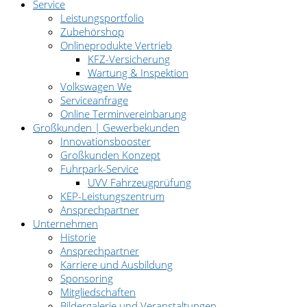
Service
Leistungsportfolio
Zubehörshop
Onlineprodukte Vertrieb
KFZ-Versicherung
Wartung & Inspektion
Volkswagen We
Serviceanfrage
Online Terminvereinbarung
Großkunden | Gewerbekunden
Innovationsbooster
Großkunden Konzept
Fuhrpark-Service
UVV Fahrzeugprüfung
KEP-Leistungszentrum
Ansprechpartner
Unternehmen
Historie
Ansprechpartner
Karriere und Ausbildung
Sponsoring
Mitgliedschaften
Bildergalerie und Veranstaltungen