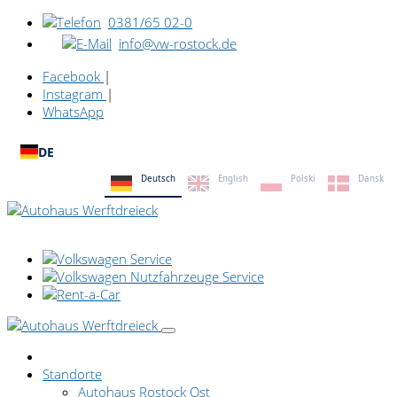
0381/65 02-0
info@vw-rostock.de
Facebook
|
Instagram
|
WhatsApp
DE
Deutsch
English
Polski
Dansk
Standorte
Autohaus Rostock Ost