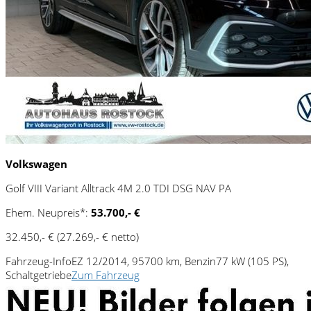
Volkswagen
Golf VIII Variant Alltrack 4M 2.0 TDI DSG NAV PA
Ehem. Neupreis*:
53.700,- €
32.450,- €
(27.269,- € netto)
Fahrzeug-Info
EZ 12/2014, 95700 km, Benzin
77 kW (105 PS),
Schaltgetriebe
Zum Fahrzeug