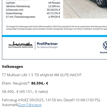
Volkswagen
T7 Multivan Life 1.5 TSI eHybrid 4M GUTE-NACHT
Ehem. Neupreis*:
86.594,- €
58.490,- €
(49.151,- € netto)
Fahrzeug-Info
EZ 09/2025, 14150 km, Diesel
110 kW (150 PS),
Automatik
Zum Fahrzeug