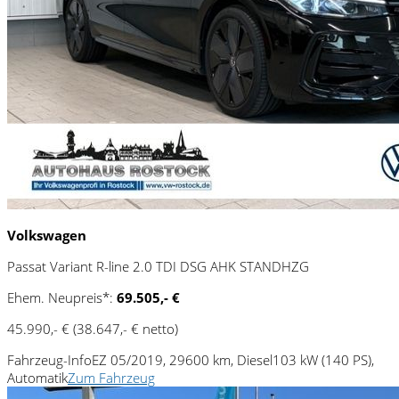
Volkswagen
Passat Variant R-line 2.0 TDI DSG AHK STANDHZG
Ehem. Neupreis*:
69.505,- €
45.990,- €
(38.647,- € netto)
Fahrzeug-Info
EZ 05/2019, 29600 km, Diesel
103 kW (140 PS),
Automatik
Zum Fahrzeug