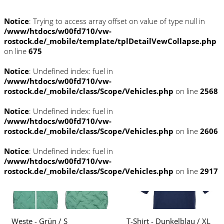
Notice
: Trying to access array offset on value of type null in
/www/htdocs/w00fd710/vw-
rostock.de/_mobile/template/tplDetailVewCollapse.php
on line
675
Notice
: Undefined index: fuel in
/www/htdocs/w00fd710/vw-
rostock.de/_mobile/class/Scope/Vehicles.php
on line
2568
Notice
: Undefined index: fuel in
/www/htdocs/w00fd710/vw-
rostock.de/_mobile/class/Scope/Vehicles.php
on line
2606
Notice
: Undefined index: fuel in
/www/htdocs/w00fd710/vw-
rostock.de/_mobile/class/Scope/Vehicles.php
on line
2917
Weste - Grün / S
T-Shirt - Dunkelblau / XL