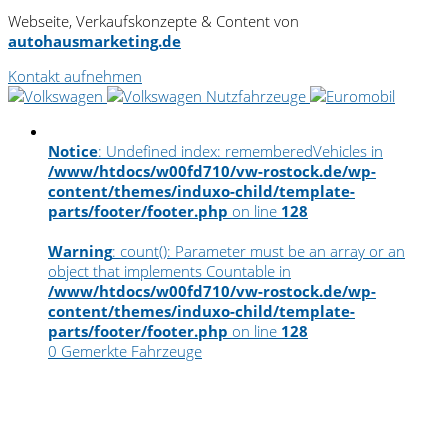
Webseite, Verkaufskonzepte & Content von
autohausmarketing.de
Kontakt aufnehmen
Notice
: Undefined index: rememberedVehicles in
/www/htdocs/w00fd710/vw-rostock.de/wp-
content/themes/induxo-child/template-
parts/footer/footer.php
on line
128
Warning
: count(): Parameter must be an array or an
object that implements Countable in
/www/htdocs/w00fd710/vw-rostock.de/wp-
content/themes/induxo-child/template-
parts/footer/footer.php
on line
128
0
Gemerkte Fahrzeuge