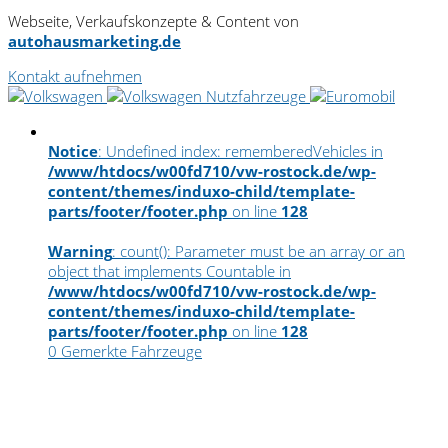
Webseite, Verkaufskonzepte & Content von
autohausmarketing.de
Kontakt aufnehmen
Notice
: Undefined index: rememberedVehicles in
/www/htdocs/w00fd710/vw-rostock.de/wp-
content/themes/induxo-child/template-
parts/footer/footer.php
on line
128
Warning
: count(): Parameter must be an array or an
object that implements Countable in
/www/htdocs/w00fd710/vw-rostock.de/wp-
content/themes/induxo-child/template-
parts/footer/footer.php
on line
128
0
Gemerkte Fahrzeuge