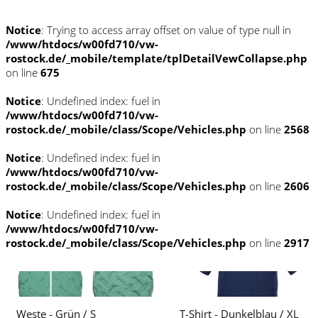
Notice
: Trying to access array offset on value of type null in
/www/htdocs/w00fd710/vw-
rostock.de/_mobile/template/tplDetailVewCollapse.php
on line
675
Notice
: Undefined index: fuel in
/www/htdocs/w00fd710/vw-
rostock.de/_mobile/class/Scope/Vehicles.php
on line
2568
Notice
: Undefined index: fuel in
/www/htdocs/w00fd710/vw-
rostock.de/_mobile/class/Scope/Vehicles.php
on line
2606
Notice
: Undefined index: fuel in
/www/htdocs/w00fd710/vw-
rostock.de/_mobile/class/Scope/Vehicles.php
on line
2917
Weste - Grün / S
T-Shirt - Dunkelblau / XL