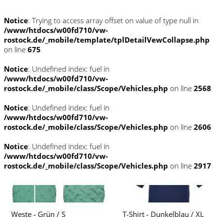
Notice
: Trying to access array offset on value of type null in
/www/htdocs/w00fd710/vw-
rostock.de/_mobile/template/tplDetailVewCollapse.php
on line
675
Notice
: Undefined index: fuel in
/www/htdocs/w00fd710/vw-
rostock.de/_mobile/class/Scope/Vehicles.php
on line
2568
Notice
: Undefined index: fuel in
/www/htdocs/w00fd710/vw-
rostock.de/_mobile/class/Scope/Vehicles.php
on line
2606
Notice
: Undefined index: fuel in
/www/htdocs/w00fd710/vw-
rostock.de/_mobile/class/Scope/Vehicles.php
on line
2917
Weste - Grün / S
T-Shirt - Dunkelblau / XL