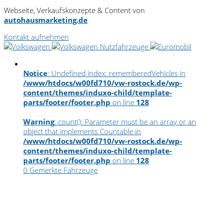
Webseite, Verkaufskonzepte & Content von
autohausmarketing.de
Kontakt aufnehmen
Notice
: Undefined index: rememberedVehicles in
/www/htdocs/w00fd710/vw-rostock.de/wp-
content/themes/induxo-child/template-
parts/footer/footer.php
on line
128
Warning
: count(): Parameter must be an array or an
object that implements Countable in
/www/htdocs/w00fd710/vw-rostock.de/wp-
content/themes/induxo-child/template-
parts/footer/footer.php
on line
128
0
Gemerkte Fahrzeuge