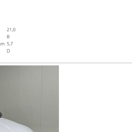
21,0
B
km:
5,7
D