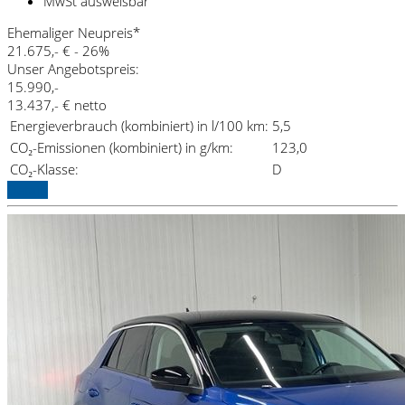
MwSt ausweisbar
Ehemaliger Neupreis*
21.675,- €
- 26%
Unser Angebotspreis:
15.990,-
13.437,- € netto
Energieverbrauch (kombiniert) in l/100 km:
5,5
CO₂-Emissionen (kombiniert) in g/km:
123,0
CO₂-Klasse:
D
Details