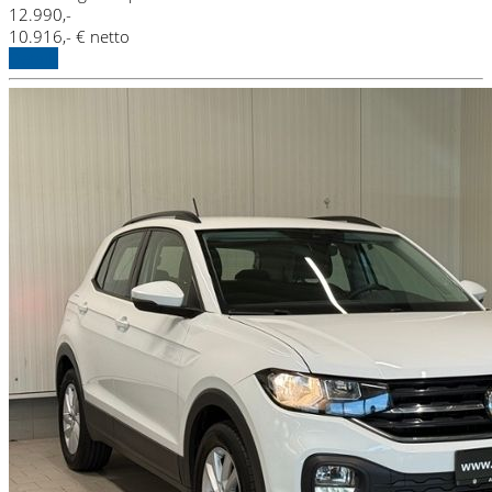
12.990,-
10.916,- € netto
Details