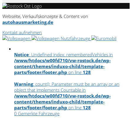
Webseite, Verkaufskonzepte & Content von
autohausmarketing.de
Kontakt aufnehmen
Notice
: Undefined index: rememberedVehicles in
/www/htdocs/w00fd710/vw-rostock.de/wp-
content/themes/induxo-child/template-
parts/footer/footer.php
on line
128
Warning
: count(): Parameter must be an array or an
object that implements Countable in
/www/htdocs/w00fd710/vw-rostock.de/wp-
content/themes/induxo-child/template-
parts/footer/footer.php
on line
128
0
Gemerkte Fahrzeuge