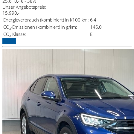
25.610,- €
- 38%
Unser Angebotspreis:
15.990,-
Energieverbrauch (kombiniert) in l/100 km:
6,4
CO₂-Emissionen (kombiniert) in g/km:
145,0
CO₂-Klasse:
E
Details