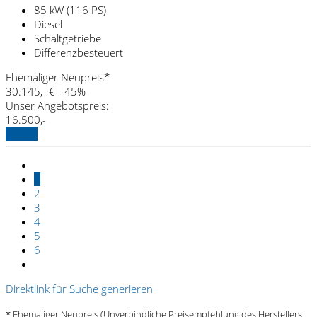
85 kW (116 PS)
Diesel
Schaltgetriebe
Differenzbesteuert
Ehemaliger Neupreis*
30.145,- €
- 45%
Unser Angebotspreis:
16.500,-
Details
1
2
3
4
5
6
Direktlink für Suche generieren
* Ehemaliger Neupreis (Unverbindliche Preisempfehlung des Herstellers