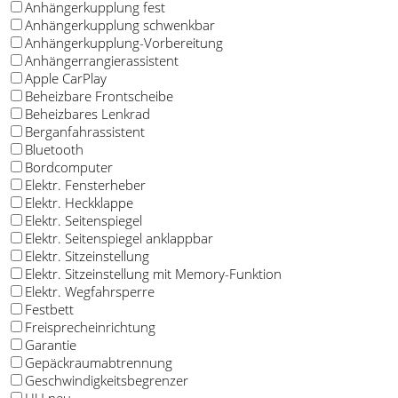
Anhängerkupplung fest
Anhängerkupplung schwenkbar
Anhängerkupplung-Vorbereitung
Anhängerrangierassistent
Apple CarPlay
Beheizbare Frontscheibe
Beheizbares Lenkrad
Berganfahrassistent
Bluetooth
Bordcomputer
Elektr. Fensterheber
Elektr. Heckklappe
Elektr. Seitenspiegel
Elektr. Seitenspiegel anklappbar
Elektr. Sitzeinstellung
Elektr. Sitzeinstellung mit Memory-Funktion
Elektr. Wegfahrsperre
Festbett
Freisprecheinrichtung
Garantie
Gepäckraumabtrennung
Geschwindigkeitsbegrenzer