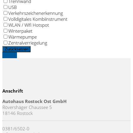
Trennwand
USB
Verkehrszeichenerkennung
Volldigitales Kombiinstrument
WLAN / Wifi Hotspot
Winterpaket
Wärmepumpe
Zentralverriegelung
Zurücksetzen
Treffer
Anschrift
Autohaus Rostock Ost GmbH
Rövershäger Chaussee 5
18146 Rostock
0381/6502-0