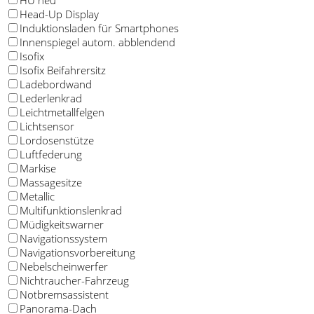
HU neu
Head-Up Display
Induktionsladen für Smartphones
Innenspiegel autom. abblendend
Isofix
Isofix Beifahrersitz
Ladebordwand
Lederlenkrad
Leichtmetallfelgen
Lichtsensor
Lordosenstütze
Luftfederung
Markise
Massagesitze
Metallic
Multifunktionslenkrad
Müdigkeitswarner
Navigationssystem
Navigationsvorbereitung
Nebelscheinwerfer
Nichtraucher-Fahrzeug
Notbremsassistent
Panorama-Dach