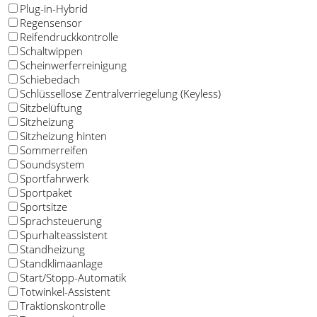
Plug-in-Hybrid
Regensensor
Reifendruckkontrolle
Schaltwippen
Scheinwerferreinigung
Schiebedach
Schlüssellose Zentralverriegelung (Keyless)
Sitzbelüftung
Sitzheizung
Sitzheizung hinten
Sommerreifen
Soundsystem
Sportfahrwerk
Sportpaket
Sportsitze
Sprachsteuerung
Spurhalteassistent
Standheizung
Standklimaanlage
Start/Stopp-Automatik
Totwinkel-Assistent
Traktionskontrolle