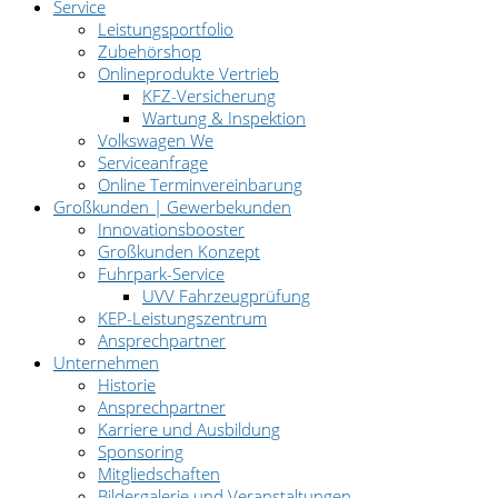
Service
Leistungsportfolio
Zubehörshop
Onlineprodukte Vertrieb
KFZ-Versicherung
Wartung & Inspektion
Volkswagen We
Serviceanfrage
Online Terminvereinbarung
Großkunden | Gewerbekunden
Innovationsbooster
Großkunden Konzept
Fuhrpark-Service
UVV Fahrzeugprüfung
KEP-Leistungszentrum
Ansprechpartner
Unternehmen
Historie
Ansprechpartner
Karriere und Ausbildung
Sponsoring
Mitgliedschaften
Bildergalerie und Veranstaltungen