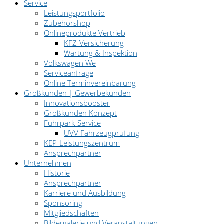
Service
Leistungsportfolio
Zubehörshop
Onlineprodukte Vertrieb
KFZ-Versicherung
Wartung & Inspektion
Volkswagen We
Serviceanfrage
Online Terminvereinbarung
Großkunden | Gewerbekunden
Innovationsbooster
Großkunden Konzept
Fuhrpark-Service
UVV Fahrzeugprüfung
KEP-Leistungszentrum
Ansprechpartner
Unternehmen
Historie
Ansprechpartner
Karriere und Ausbildung
Sponsoring
Mitgliedschaften
Bildergalerie und Veranstaltungen