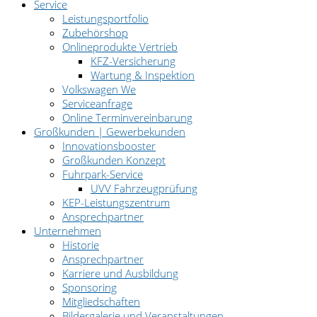
Service
Leistungsportfolio
Zubehörshop
Onlineprodukte Vertrieb
KFZ-Versicherung
Wartung & Inspektion
Volkswagen We
Serviceanfrage
Online Terminvereinbarung
Großkunden | Gewerbekunden
Innovationsbooster
Großkunden Konzept
Fuhrpark-Service
UVV Fahrzeugprüfung
KEP-Leistungszentrum
Ansprechpartner
Unternehmen
Historie
Ansprechpartner
Karriere und Ausbildung
Sponsoring
Mitgliedschaften
Bildergalerie und Veranstaltungen