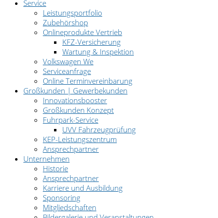
Service
Leistungsportfolio
Zubehörshop
Onlineprodukte Vertrieb
KFZ-Versicherung
Wartung & Inspektion
Volkswagen We
Serviceanfrage
Online Terminvereinbarung
Großkunden | Gewerbekunden
Innovationsbooster
Großkunden Konzept
Fuhrpark-Service
UVV Fahrzeugprüfung
KEP-Leistungszentrum
Ansprechpartner
Unternehmen
Historie
Ansprechpartner
Karriere und Ausbildung
Sponsoring
Mitgliedschaften
Bildergalerie und Veranstaltungen