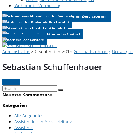
Wohnmobil Vermietung
Servicetermin
Probefahrt
Anfahrt
Kontakt
Karriere
Administrator
20. September 2019
Geschäftsführung
,
Uncategor
Sebastian Schuffenhauer
Continue
Neueste Kommentare
Kategorien
Alle Angebote
Assistentin der Serviceleitung
Assistenz