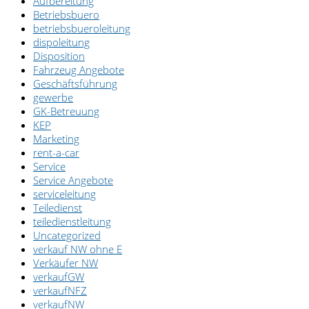
Aufbereitung
Betriebsbuero
betriebsbueroleitung
dispoleitung
Disposition
Fahrzeug Angebote
Geschäftsführung
gewerbe
GK-Betreuung
KEP
Marketing
rent-a-car
Service
Service Angebote
serviceleitung
Teiledienst
teiledienstleitung
Uncategorized
verkauf NW ohne E
Verkäufer NW
verkaufGW
verkaufNFZ
verkaufNW