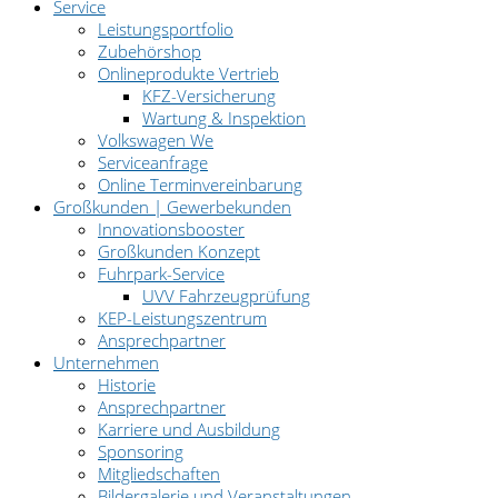
Service
Leistungsportfolio
Zubehörshop
Onlineprodukte Vertrieb
KFZ-Versicherung
Wartung & Inspektion
Volkswagen We
Serviceanfrage
Online Terminvereinbarung
Großkunden | Gewerbekunden
Innovationsbooster
Großkunden Konzept
Fuhrpark-Service
UVV Fahrzeugprüfung
KEP-Leistungszentrum
Ansprechpartner
Unternehmen
Historie
Ansprechpartner
Karriere und Ausbildung
Sponsoring
Mitgliedschaften
Bildergalerie und Veranstaltungen