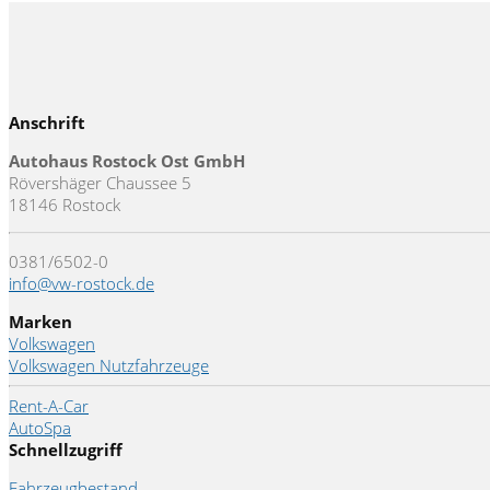
Anschrift
Autohaus Rostock Ost GmbH
Rövershäger Chaussee 5
18146 Rostock
0381/6502-0
info@vw-rostock.de
Marken
Volkswagen
Volkswagen Nutzfahrzeuge
Rent-A-Car
AutoSpa
Schnellzugriff
Fahrzeugbestand