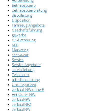
Aufbereitung
Betriebsbuero
betriebsbueroleitung
dispoleitung
Disposition
Fahrzeug Angebote
Geschäftsführung
gewerbe
GK-Betreuung
KEP
Marketing
rent-a-car
Service
Service Angebote
serviceleitung
Teiledienst
teiledienstleitung
Uncategorized
verkauf NW ohne E
Verkäufer NW
verkaufGW
verkaufNFZ
verkaufNW