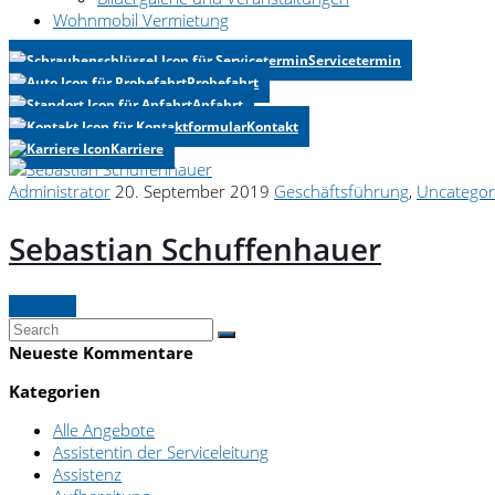
Wohnmobil Vermietung
Servicetermin
Probefahrt
Anfahrt
Kontakt
Karriere
Administrator
20. September 2019
Geschäftsführung
,
Uncategor
Sebastian Schuffenhauer
Continue
Neueste Kommentare
Kategorien
Alle Angebote
Assistentin der Serviceleitung
Assistenz