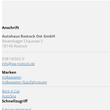
Anschrift
Autohaus Rostock Ost GmbH
Rövershäger Chaussee 5
18146 Rostock
0381/6502-0
info@vw-rostock.de
Marken
Volkswagen
Volkswagen Nutzfahrzeuge
Rent-A-Car
AutoSpa
Schnellzugriff
Fahrzeugbestand