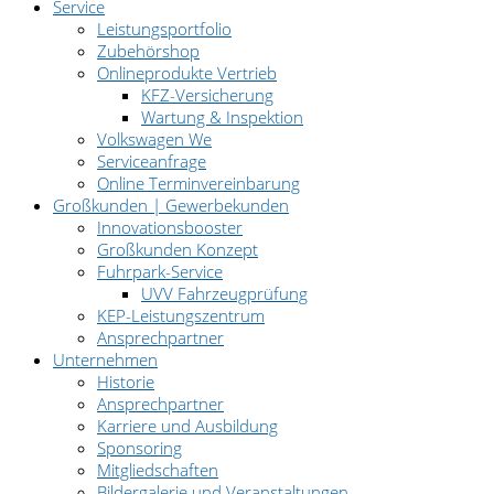
Service
Leistungsportfolio
Zubehörshop
Onlineprodukte Vertrieb
KFZ-Versicherung
Wartung & Inspektion
Volkswagen We
Serviceanfrage
Online Terminvereinbarung
Großkunden | Gewerbekunden
Innovationsbooster
Großkunden Konzept
Fuhrpark-Service
UVV Fahrzeugprüfung
KEP-Leistungszentrum
Ansprechpartner
Unternehmen
Historie
Ansprechpartner
Karriere und Ausbildung
Sponsoring
Mitgliedschaften
Bildergalerie und Veranstaltungen