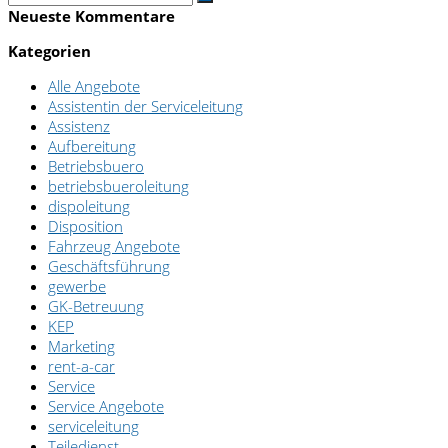
Neueste Kommentare
Kategorien
Alle Angebote
Assistentin der Serviceleitung
Assistenz
Aufbereitung
Betriebsbuero
betriebsbueroleitung
dispoleitung
Disposition
Fahrzeug Angebote
Geschäftsführung
gewerbe
GK-Betreuung
KEP
Marketing
rent-a-car
Service
Service Angebote
serviceleitung
Teiledienst