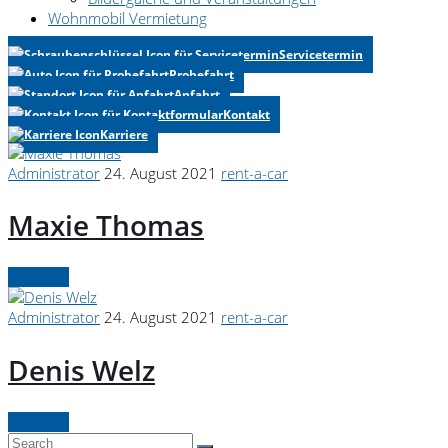
Wohnmobil Vermietung
Servicetermin
Probefahrt
Anfahrt
Kontakt
Karriere
Administrator
24. August 2021
rent-a-car
Maxie Thomas
Continue
Administrator
24. August 2021
rent-a-car
Denis Welz
Continue