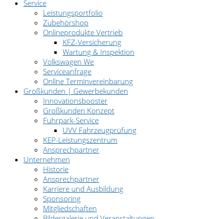
Service
Leistungsportfolio
Zubehörshop
Onlineprodukte Vertrieb
KFZ-Versicherung
Wartung & Inspektion
Volkswagen We
Serviceanfrage
Online Terminvereinbarung
Großkunden | Gewerbekunden
Innovationsbooster
Großkunden Konzept
Fuhrpark-Service
UVV Fahrzeugprüfung
KEP-Leistungszentrum
Ansprechpartner
Unternehmen
Historie
Ansprechpartner
Karriere und Ausbildung
Sponsoring
Mitgliedschaften
Bildergalerie und Veranstaltungen