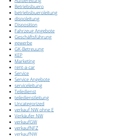
Aufbereitung
Betriebsbuero
betriebsbueroleitung
dispoleitung
Disposition
Fahrzeug Angebote
Geschäftsführung
gewerbe
GK-Betreuung
KEP
Marketing
rent-a-car
Service
Service Angebote
serviceleitung
Teiledienst
teiledienstleitung
Uncategorized
verkauf NW ohne E
Verkäufer NW
verkaufGW
verkaufNFZ
verkaufNW