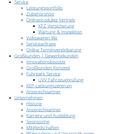
Service
Leistungsportfolio
Zubehörshop
Onlineprodukte Vertrieb
KFZ-Versicherung
Wartung & Inspektion
Volkswagen We
Serviceanfrage
Online Terminvereinbarung
Großkunden | Gewerbekunden
Innovationsbooster
Großkunden Konzept
Fuhrpark-Service
UVV Fahrzeugprüfung
KEP-Leistungszentrum
Ansprechpartner
Unternehmen
Historie
Ansprechpartner
Karriere und Ausbildung
Sponsoring
Mitgliedschaften
Bildergalerie und Veranstaltungen