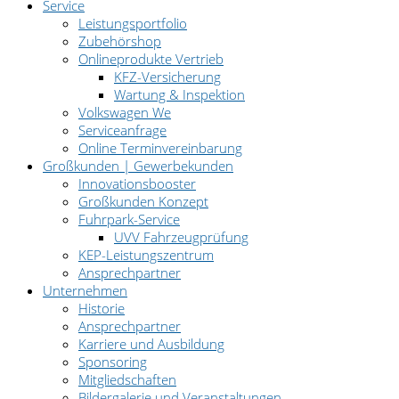
Service
Leistungsportfolio
Zubehörshop
Onlineprodukte Vertrieb
KFZ-Versicherung
Wartung & Inspektion
Volkswagen We
Serviceanfrage
Online Terminvereinbarung
Großkunden | Gewerbekunden
Innovationsbooster
Großkunden Konzept
Fuhrpark-Service
UVV Fahrzeugprüfung
KEP-Leistungszentrum
Ansprechpartner
Unternehmen
Historie
Ansprechpartner
Karriere und Ausbildung
Sponsoring
Mitgliedschaften
Bildergalerie und Veranstaltungen