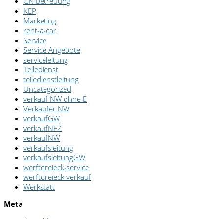
GK-Betreuung
KEP
Marketing
rent-a-car
Service
Service Angebote
serviceleitung
Teiledienst
teiledienstleitung
Uncategorized
verkauf NW ohne E
Verkäufer NW
verkaufGW
verkaufNFZ
verkaufNW
verkaufsleitung
verkaufsleitungGW
werftdreieck-service
werftdreieck-verkauf
Werkstatt
Meta