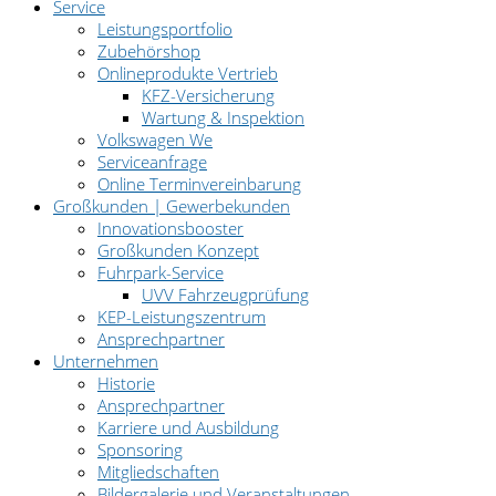
Service
Leistungsportfolio
Zubehörshop
Onlineprodukte Vertrieb
KFZ-Versicherung
Wartung & Inspektion
Volkswagen We
Serviceanfrage
Online Terminvereinbarung
Großkunden | Gewerbekunden
Innovationsbooster
Großkunden Konzept
Fuhrpark-Service
UVV Fahrzeugprüfung
KEP-Leistungszentrum
Ansprechpartner
Unternehmen
Historie
Ansprechpartner
Karriere und Ausbildung
Sponsoring
Mitgliedschaften
Bildergalerie und Veranstaltungen