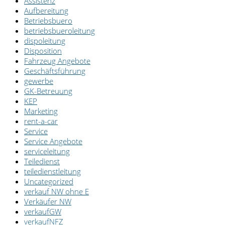
Assistenz
Aufbereitung
Betriebsbuero
betriebsbueroleitung
dispoleitung
Disposition
Fahrzeug Angebote
Geschäftsführung
gewerbe
GK-Betreuung
KEP
Marketing
rent-a-car
Service
Service Angebote
serviceleitung
Teiledienst
teiledienstleitung
Uncategorized
verkauf NW ohne E
Verkäufer NW
verkaufGW
verkaufNFZ